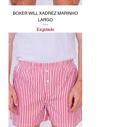
BOXER WILL XADREZ MARINHO
LARGO
Esgotado